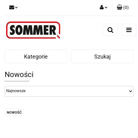
(
0
)
Zaloguj się
Zarejestruj się
Dodaj zgłoszenie
Kategorie
Szukaj
Nowości
NOWOŚĆ