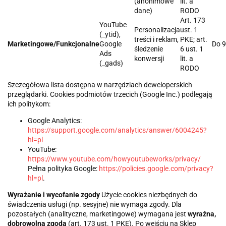
(anonimowe
lit. a
dane)
RODO
Art. 173
YouTube
Personalizacja
ust. 1
(_ytid),
treści i reklam,
PKE; art.
Marketingowe/Funkcjonalne
Google
Do 9
śledzenie
6 ust. 1
Ads
konwersji
lit. a
(_gads)
RODO
Szczegółowa lista dostępna w narzędziach deweloperskich
przeglądarki. Cookies podmiotów trzecich (Google Inc.) podlegają
ich politykom:
Google Analytics:
https://support.google.com/analytics/answer/6004245?
hl=pl
YouTube:
https://www.youtube.com/howyoutubeworks/privacy/
Pełna polityka Google:
https://policies.google.com/privacy?
hl=pl
.
Wyrażanie i wycofanie zgody
Użycie cookies niezbędnych do
świadczenia usługi (np. sesyjne) nie wymaga zgody. Dla
pozostałych (analityczne, marketingowe) wymagana jest
wyraźna,
dobrowolna zgoda
(art. 173 ust. 1 PKE). Po wejściu na Sklep