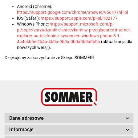
Android (Chrome):
https://support.google.com/chrome/answer/95647?hl=pl
iOS (Safari):
https://support.apple.com/pl-pl/102177
Windows Phone:
https://support.microsoft.com/pl-
pl/topic/zarzadzanie-ciasteczkami-w-przegladarce-internet-
explorer-na-telefonie-z-systemem-windows-phone-8-1-
4a4c4b6e-2b4a-4b0a-9b0a-0b0a0b0a0b0a
(aktualizacja dla
nowszych wersji).
Dziękujemy za korzystanie ze Sklepu SOMMER!
Dane adresowe
Informacje