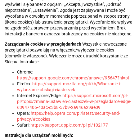
wyświetli się banner z opcjami: „Akceptuj wszystkie”, „Odrzuć
niepotrzebne”, „Ustawienia”. Zgoda jest zapisywana i może być
wycofana w dowolnym momencie poprzez panel w stopce strony
(ikona cookies) lub ustawienia przeglądarki. Wycofanie nie wpływa
na zgodność z prawem przetwarzania przed wycofaniem. Brak
interakcji z banerem oznacza brak zgody na cookies nie niezbędne.
Zarządzanie cookies w przeglądarkach
Wszystkie nowoczesne
przeglądarki pozwalają na włączenie/wyłączenie cookies
(domyślnie włączone). Wyłączenie może utrudnić korzystanie ze
Sklepu. Instrukcje:
Chrome:
https://support.google.com/chrome/answer/95647?hl=pl
Firefox:
https://support.mozilla.org/pl/kb/Wlaczanie-i-
wylaczanie-obslugi-ciasteczek
Internet Explorer/Edge:
https://support.microsoft.com/pl-
pl/topic/zmiana-ustawien-ciasteczek-w-przegladarce-edge-
63947406-40ac-c3b8-57b9-2a946a29ae09
Opera:
https://help.opera.com/pl/latest/security-and-
privacy/#cookies
Safari:
https://support.apple.com/pl-pl/102177
Instrukcje dla urządzeń mobilnych: