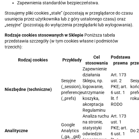
Zapewnienia standardów bezpieczeństwa.
Stosujemy pliki cookies „stałe” (pozostają w przeglądarce do czasu
usunięcia przez użytkownika lub z góry ustalonego czasu) oraz
„sesyjne” (pozostają do wyłączenia przeglądarki lub wylogowania).
Rodzaje cookies stosowanych w Sklepie
Poniższa tabela
przedstawia szczegóły (w tym cookies własne i podmiotów
trzecich):
Cel
Podstawa
Rodzaj cookies
Przykłady
stosowania
prawna
prz
Zapewnienie
działania
Art. 173
Sesyjne
Sklepu, np.
ust. 2
Sesy
(_session),
logowanie,
PKE; art.
końc
Niezbędne (techniczne)
preferencje
utrzymanie
6 ust. 1
pref
(_prefs)
koszyka,
lit. f
roku
akceptacja
RODO
Regulaminu
Analiza ruchu
Art. 173
na stronie,
ust. 1
Google
statystyki
PKE; art.
Analityczne
Analytics
Do 2
odwiedzin
6 ust. 1
(_ga, _gid)