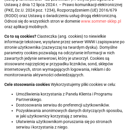
Ustawą z dnia 12 lipca 2024 r. – Prawo komunikacji elektronicznej
(PKE, Dz.U. 2024 poz. 1234), Rozporządzeniem (UE) 2016/679
(RODO) oraz Ustawą o świadczeniu usług drogą elektroniczną.
Odnosi się do wszystkich stron w domenie
www.sommer-sklep.pl
oraz aplikacji mobilnych.
Co to są cookies?
Ciasteczka (ang. cookies) to niewielkie
informacje tekstowe, wysyłane przez serwer WWW i zapisywane po
stronie użytkownika (zazwyczaj na twardym dysku). Domyślne
parametry cookies pozwalają na odczytanie informacji w nich
zawartych jedynie serwerowi, który je utworzył. Cookies są
stosowane najczęściej w przypadku liczników, sond, sklepów
internetowych, stron wymagających logowania, reklam i do
monitorowania aktywności odwiedzających.
Cele stosowania cookies
Wykorzystujemy pliki cookies w celu:
Umożliwienia korzystania z Panelu Klienta i Programu
Partnerskiego.
Dostosowania serwisu do preferencji użytkowników.
Pozyskiwania anonimowych danych dotyczących sposobu,
w jaki użytkownicy korzystają z serwisu.
Ułatwienia użytkownikom poruszania się po stronach
serwisu i korzystania z niego.