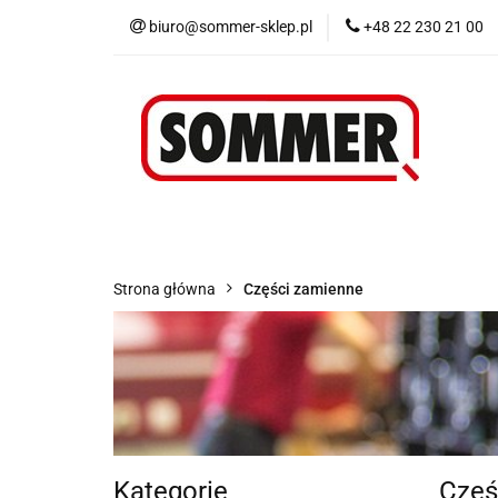
biuro@sommer-sklep.pl
+48 22 230 21 00
Menu
Piloty i
Blog
Promocje
Menu
Piloty i odbiorniki
Akcesoria
Strona główna
Części zamienne
Kategorie
Częś