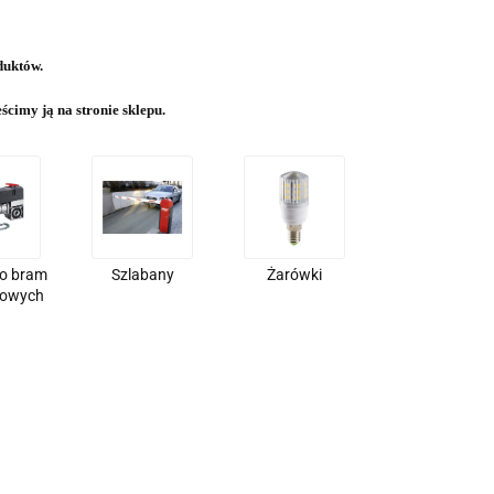
duktów.
cimy ją na stronie sklepu.
o bram
Szlabany
Żarówki
łowych