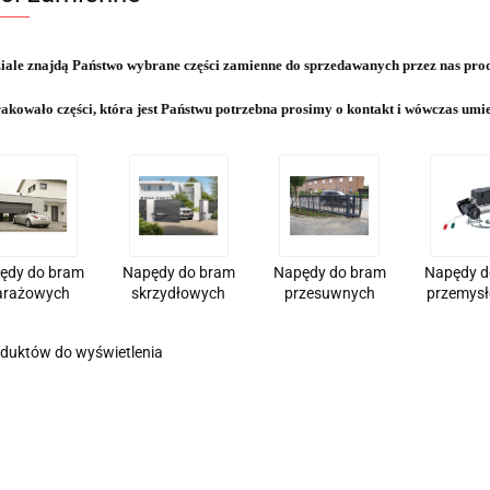
iale znajdą Państwo wybrane części zamienne do sprzedawanych przez nas pro
kowało części, która jest Państwu potrzebna prosimy o kontakt i wówczas umieś
ędy do bram
Napędy do bram
Napędy do bram
Napędy d
arażowych
skrzydłowych
przesuwnych
przemys
oduktów do wyświetlenia