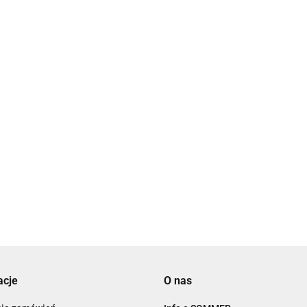
acje
O nas