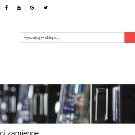
 odbiorniki
Akcesoria
Części zamienne
Kontr
Polecamy
Nowości
Części zamienne
Kontrola dostępu
Blog
P
ci zamienne