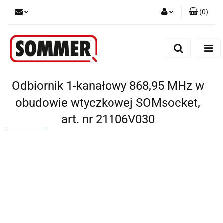
(
0
)
Zaloguj się
Zarejestruj się
Dodaj zgłoszenie
Odbiornik 1-kanałowy 868,95 MHz w
obudowie wtyczkowej SOMsocket,
art. nr 21106V030