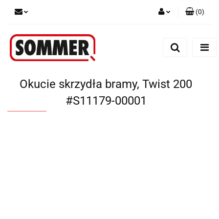
(
0
)
Zaloguj się
Zarejestruj się
Dodaj zgłoszenie
Okucie skrzydła bramy, Twist 200
#S11179-00001