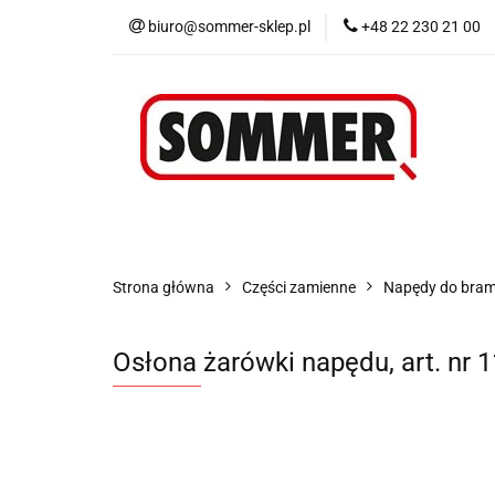
biuro@sommer-sklep.pl
+48 22 230 21 00
Menu
Piloty i
Blog
Promocje
Menu
Piloty i odbiorniki
Akcesoria
Strona główna
Części zamienne
Napędy do bra
Osłona żarówki napędu, art. nr