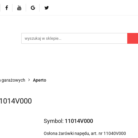
 odbiorniki
Akcesoria
Części zamienne
Kontr
Polecamy
Nowości
Części zamienne
Kontrola dostępu
Blog
P
m garażowych
Aperto
 11014V000
Symbol:
11014V000
Osłona żarówki napędu, art. nr 11040V000