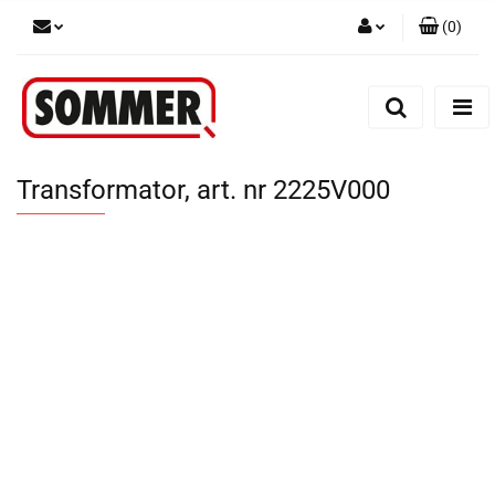
(
0
)
Zaloguj się
Zarejestruj się
Dodaj zgłoszenie
Transformator, art. nr 2225V000