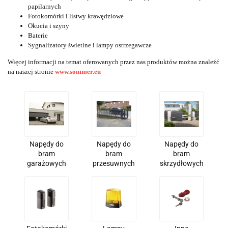
papilarnych
Fotokomórki i listwy krawędziowe
Okucia i szyny
Baterie
Sygnalizatory świetlne i lampy ostrzegawcze
Więcej informacji na temat oferowanych przez nas produktów można znaleźć
na naszej stronie
www.sommer.eu
Napędy do
Napędy do
Napędy do
bram
bram
bram
garażowych
przesuwnych
skrzydłowych