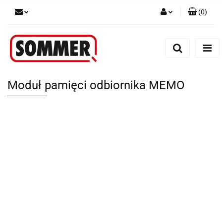
(
0
)
Zaloguj się
Zarejestruj się
Dodaj zgłoszenie
Moduł pamięci odbiornika MEMO