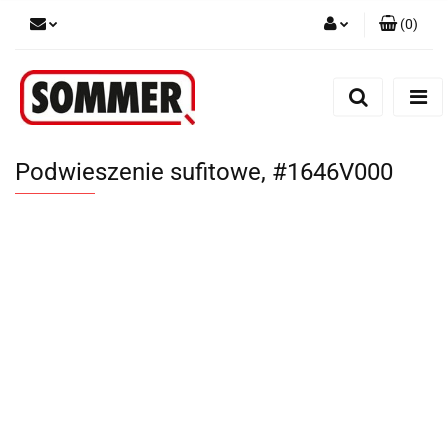
(
0
)
Zaloguj się
Zarejestruj się
Dodaj zgłoszenie
Podwieszenie sufitowe, #1646V000