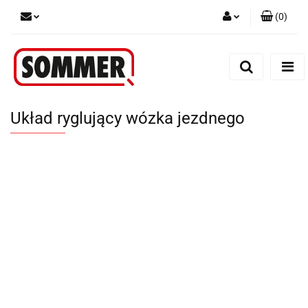
(
0
)
Zaloguj się
Zarejestruj się
Dodaj zgłoszenie
Układ ryglujący wózka jezdnego