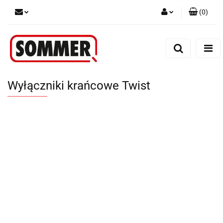
(
0
)
Zaloguj się
Zarejestruj się
Dodaj zgłoszenie
Wyłączniki krańcowe Twist